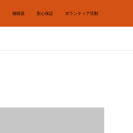
内
補聴器
安心保証
ボランティア活動