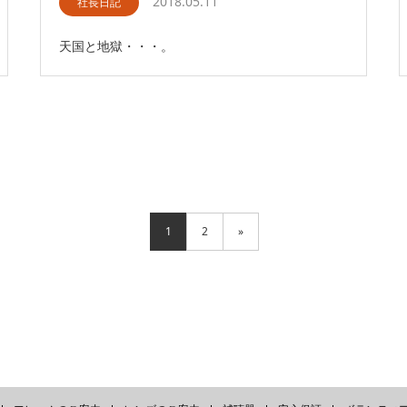
2018.05.11
社長日記
天国と地獄・・・。
1
2
»