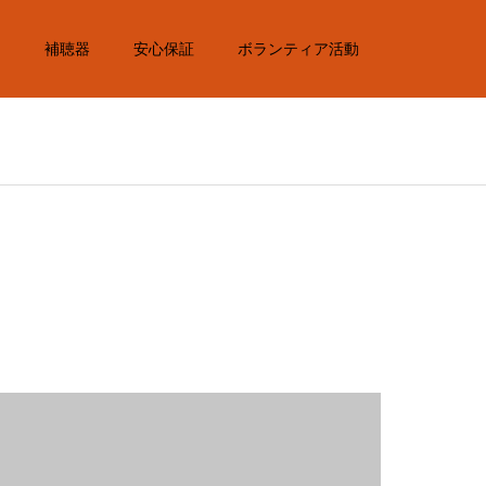
内
補聴器
安心保証
ボランティア活動