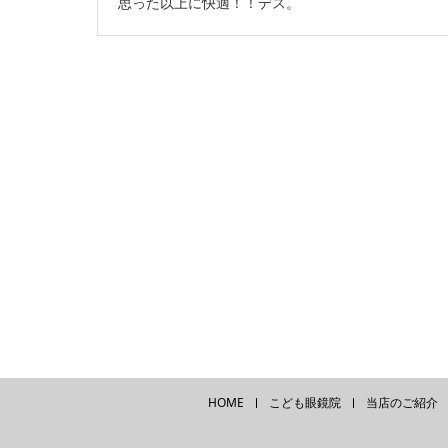
思った以上に快適！！デス。
HOME
こども眼鏡院
当店のご紹介