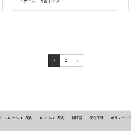
「ゲーム」は苦手デス・・・
1
2
»
フレームのご案内
レンズのご案内
補聴器
安心保証
ボランティ