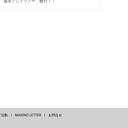
週末アジアツアー、敢行！！
ア活動
MAKINO LETTER
お問合せ