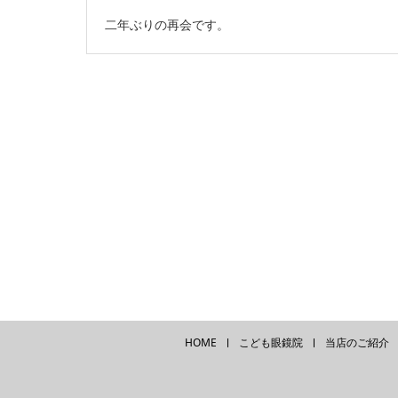
二年ぶりの再会です。
HOME
こども眼鏡院
当店のご紹介