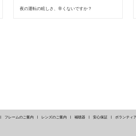
夜の運転の眩しさ、辛くないですか？
フレームのご案内
レンズのご案内
補聴器
安心保証
ボランティ