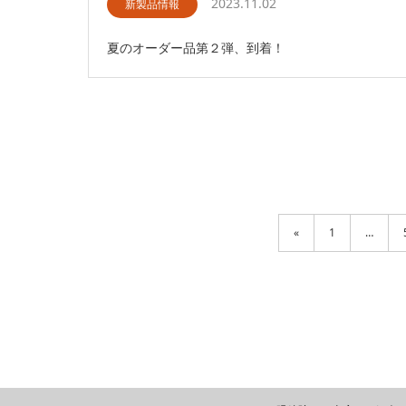
2023.11.02
新製品情報
夏のオーダー品第２弾、到着！
«
1
…