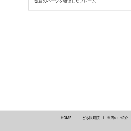
独自のパーツを駆使したフレーム！
HOME
こども眼鏡院
当店のご紹介