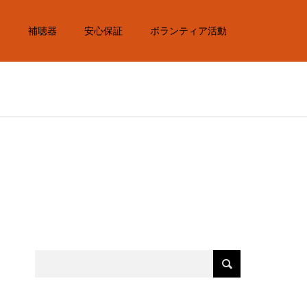
内
補聴器
安心保証
ボランティア活動