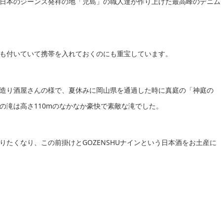
日本のジーンズ発祥の地「児島」の職人達が作り上げた最高峰のデニム
も付いていて携帯を入れておくのにも重宝しています。
造り酒屋さんの様で、夏休みに岡山県を通過した時に真庭の「神庭の
の滝は高さ110mのなかなか豪快で素敵な滝でした。
たくなり、この前掛けとGOZENSHUナインという日本酒をお土産に