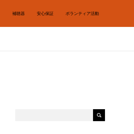
内
補聴器
安心保証
ボランティア活動