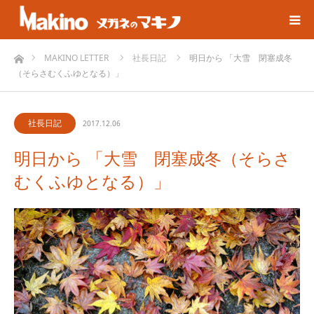
ホーム
MAKINO LETTER
社長日記
明日から 「大雪 閉塞成冬
（そらさむくふゆとなる）」
社長日記
2017.12.06
明日から 「大雪 閉塞成冬（そらさ
むくふゆとなる）」