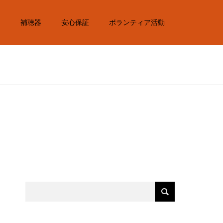
内
補聴器
安心保証
ボランティア活動