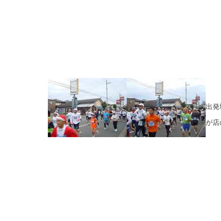
出発
が店