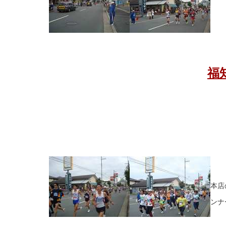
福
本店
ンナ