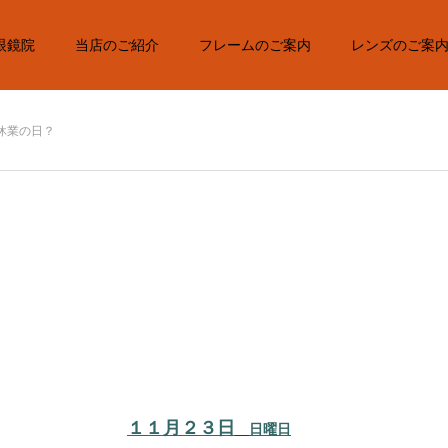
眼鏡院
当店のご紹介
フレームのご案内
レンズのご案
休業の日？
１１月２３日
日曜日