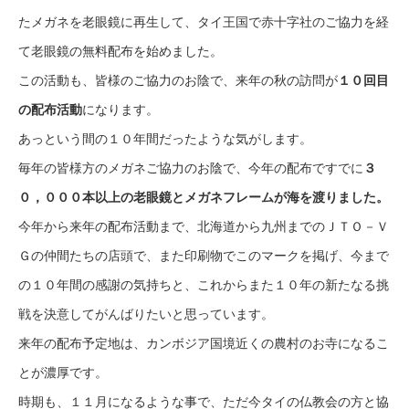
たメガネを老眼鏡に再生して、タイ王国で赤十字社のご協力を経
て老眼鏡の無料配布を始めました。
この活動も、皆様のご協力のお陰で、来年の秋の訪問が
１０回目
の配布活動
になります。
あっという間の１０年間だったような気がします。
毎年の皆様方のメガネご協力のお陰で、今年の配布ですでに
３
０，０００本以上の老眼鏡とメガネフレームが海を渡りました。
今年から来年の配布活動まで、北海道から九州までのＪＴＯ－Ｖ
Ｇの仲間たちの店頭で、また印刷物でこのマークを掲げ、今まで
の１０年間の感謝の気持ちと、これからまた１０年の新たなる挑
戦を決意してがんばりたいと思っています。
来年の配布予定地は、カンボジア国境近くの農村のお寺になるこ
とが濃厚です。
時期も、１１月になるような事で、ただ今タイの仏教会の方と協