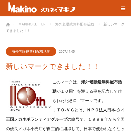
ホーム
MAKINO LETTER
海外老眼鏡無料配布活動
新しいマーク
できました！！
海外老眼鏡無料配布活動
2007.11.05
新しいマークできました！！
このマークは、
海外老眼鏡無料配布活
動
が１０周年を迎える事を記念して作
られた記念ロゴマークです。
ＪＴＯ-ＶＧ
とは、
ＮＰＯ法人日本-タイ
王国メガネボランティアグループ
の略号で、１９９９年から全国
の優良メガネ小売店が自主的に組織して、日本で使われなくなっ