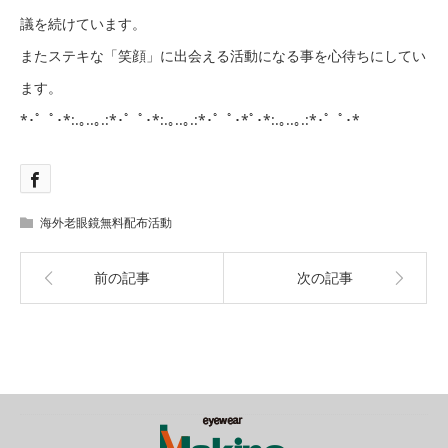
議を続けています。
またステキな「笑顔」に出会える活動になる事を心待ちにしてい
ます。
*･゜ﾟ･*:.｡..｡.:*･゜ﾟ･*:.｡..｡.:*･゜ﾟ･*ﾟ･*:.｡..｡.:*･゜ﾟ･*
海外老眼鏡無料配布活動
前の記事
次の記事